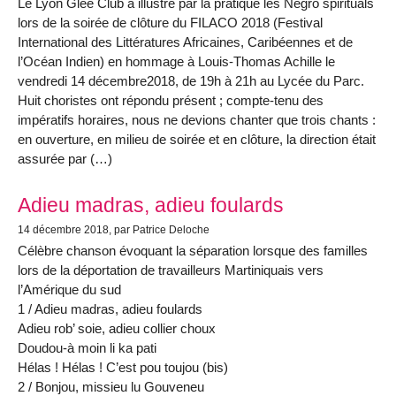
Le Lyon Glee Club a illustré par la pratique les Negro spirituals
lors de la soirée de clôture du FILACO 2018 (Festival
International des Littératures Africaines, Caribéennes et de
l’Océan Indien) en hommage à Louis-Thomas Achille le
vendredi 14 décembre2018, de 19h à 21h au Lycée du Parc.
Huit choristes ont répondu présent ; compte-tenu des
impératifs horaires, nous ne devions chanter que trois chants :
en ouverture, en milieu de soirée et en clôture, la direction était
assurée par (…)
Adieu madras, adieu foulards
14 décembre 2018
, par Patrice Deloche
Célèbre chanson évoquant la séparation lorsque des familles
lors de la déportation de travailleurs Martiniquais vers
l’Amérique du sud
1 / Adieu madras, adieu foulards
Adieu rob’ soie, adieu collier choux
Doudou-à moin li ka pati
Hélas ! Hélas ! C’est pou toujou (bis)
2 / Bonjou, missieu lu Gouveneu