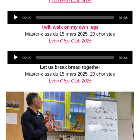
Lyon Glee Club 2025
Audio
Current
Total
00:00
02:38
Player
time
duration
I will walk on my own legs
Master-class du 15 mars 2025, 20 choristes
Lyon Glee Club 2025
Audio
Current
Total
00:00
02:44
Player
time
duration
Let us break bread together
Master-class du 15 mars 2025, 20 choristes
Lyon Glee Club 2025