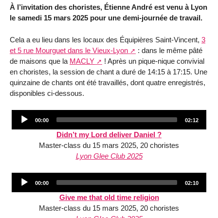
À l’invitation des choristes, Étienne André est venu à Lyon
le samedi 15 mars 2025 pour une demi-journée de travail.
Cela a eu lieu dans les locaux des Équipières Saint-Vincent,
3
et 5 rue Mourguet dans le Vieux-Lyon
: dans le même pâté
de maisons que la
MACLY
! Après un pique-nique convivial
en choristes, la session de chant a duré de 14:15 à 17:15. Une
quinzaine de chants ont été travaillés, dont quatre enregistrés,
disponibles ci-dessous.
Audio
Current
Total
00:00
02:12
Player
time
duration
Didn’t my Lord deliver Daniel ?
Master-class du 15 mars 2025, 20 choristes
Lyon Glee Club 2025
Audio
Current
Total
00:00
02:10
Player
time
duration
Give me that old time religion
Master-class du 15 mars 2025, 20 choristes