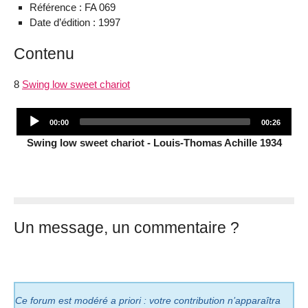
Référence : FA 069
Date d’édition : 1997
Contenu
8
Swing low sweet chariot
Audio
Current
Total
00:00
00:26
Player
time
duration
Swing low sweet chariot - Louis-Thomas Achille 1934
Un message, un commentaire ?
Ce forum est modéré a priori : votre contribution n’apparaîtra