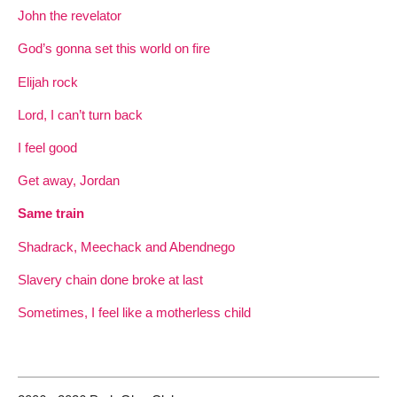
John the revelator
God’s gonna set this world on fire
Elijah rock
Lord, I can’t turn back
I feel good
Get away, Jordan
Same train
Shadrack, Meechack and Abendnego
Slavery chain done broke at last
Sometimes, I feel like a motherless child