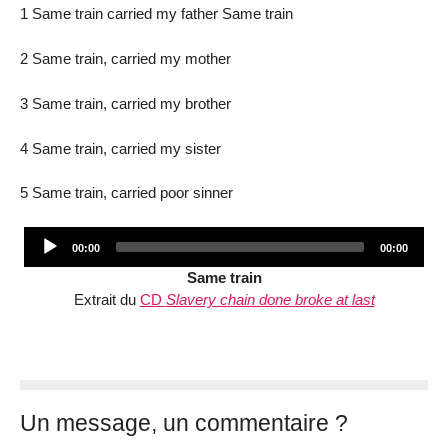
1 Same train carried my father Same train
2 Same train, carried my mother
3 Same train, carried my brother
4 Same train, carried my sister
5 Same train, carried poor sinner
Audio
Current
Total
00:00
00:00
Player
time
duration
Same train
Extrait du
CD
Slavery chain done broke at last
Un message, un commentaire ?