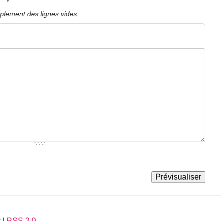
plement des lignes vides.
t
|
RSS 2.0