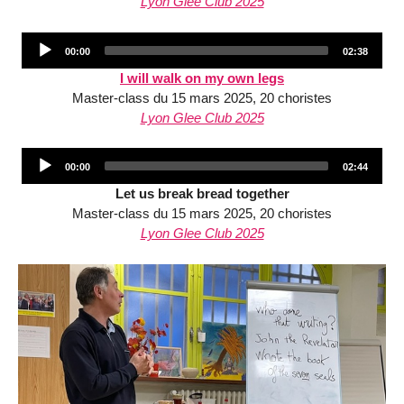
Lyon Glee Club 2025
Audio
Current
Total
00:00
02:38
Player
time
duration
I will walk on my own legs
Master-class du 15 mars 2025, 20 choristes
Lyon Glee Club 2025
Audio
Current
Total
00:00
02:44
Player
time
duration
Let us break bread together
Master-class du 15 mars 2025, 20 choristes
Lyon Glee Club 2025