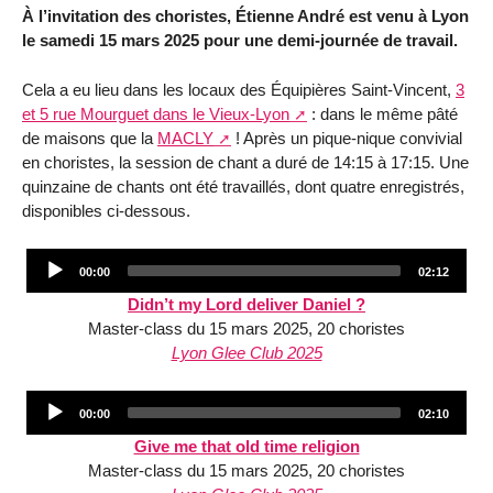
À l’invitation des choristes, Étienne André est venu à Lyon
le samedi 15 mars 2025 pour une demi-journée de travail.
Cela a eu lieu dans les locaux des Équipières Saint-Vincent,
3
et 5 rue Mourguet dans le Vieux-Lyon
: dans le même pâté
de maisons que la
MACLY
! Après un pique-nique convivial
en choristes, la session de chant a duré de 14:15 à 17:15. Une
quinzaine de chants ont été travaillés, dont quatre enregistrés,
disponibles ci-dessous.
Audio
Current
Total
00:00
02:12
Player
time
duration
Didn’t my Lord deliver Daniel ?
Master-class du 15 mars 2025, 20 choristes
Lyon Glee Club 2025
Audio
Current
Total
00:00
02:10
Player
time
duration
Give me that old time religion
Master-class du 15 mars 2025, 20 choristes