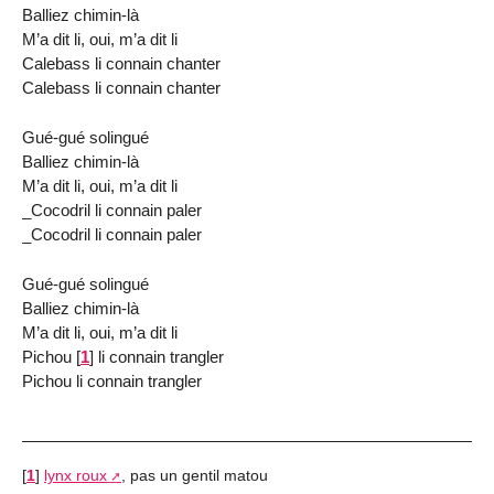
Balliez chimin-là
M’a dit li, oui, m’a dit li
Calebass li connain chanter
Calebass li connain chanter
Gué-gué solingué
Balliez chimin-là
M’a dit li, oui, m’a dit li
_Cocodril li connain paler
_Cocodril li connain paler
Gué-gué solingué
Balliez chimin-là
M’a dit li, oui, m’a dit li
Pichou
[
1
]
li connain trangler
Pichou li connain trangler
[
1
]
lynx roux
, pas un gentil matou