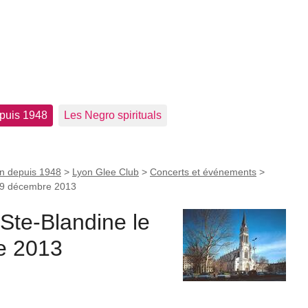
epuis 1948
Les Negro spirituals
on depuis 1948
>
Lyon Glee Club
>
Concerts et événements
>
i 19 décembre 2013
 Ste-Blandine le
e 2013