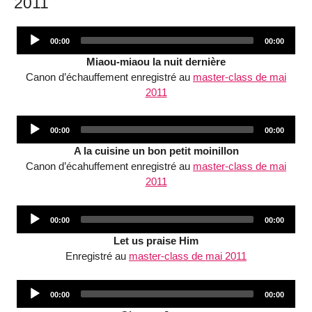
2011
Audio
Current
Total
00:00
00:00
Player
time
duration
Miaou-miaou la nuit dernière
Canon d’échauffement enregistré au
master-class de mai
2011
Audio
Current
Total
00:00
00:00
Player
time
duration
A la cuisine un bon petit moinillon
Canon d’écahuffement enregistré au
master-class de mai
2011
Audio
Current
Total
00:00
00:00
Player
time
duration
Let us praise Him
Enregistré au
master-class de mai 2011
Audio
Current
Total
00:00
00:00
Player
time
duration