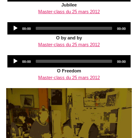
Jubilee
Master-class du 25 mars 2012
Audio
Current
Total
00:00
00:00
Player
time
duration
O by and by
Master-class du 25 mars 2012
Audio
Current
Total
00:00
00:00
Player
time
duration
O Freedom
Master-class du 25 mars 2012