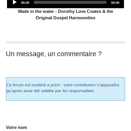
Current
Total
00:00
00:00
Player
time
duration
Wade in the water - Dorothy Love Coates & the
Original Gospel Harmonettes
Un message, un commentaire ?
Ce forum est modéré a priori : votre contribution n’apparaîtra
qu’après avoir été validée par les responsables.
Votre nom