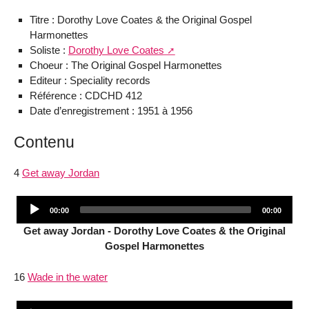
Titre : Dorothy Love Coates & the Original Gospel
Harmonettes
Soliste :
Dorothy Love Coates
Choeur : The Original Gospel Harmonettes
Editeur : Speciality records
Référence : CDCHD 412
Date d’enregistrement : 1951 à 1956
Contenu
4
Get away Jordan
Audio
Current
Total
00:00
00:00
Player
time
duration
Get away Jordan - Dorothy Love Coates & the Original
Gospel Harmonettes
16
Wade in the water
Audio