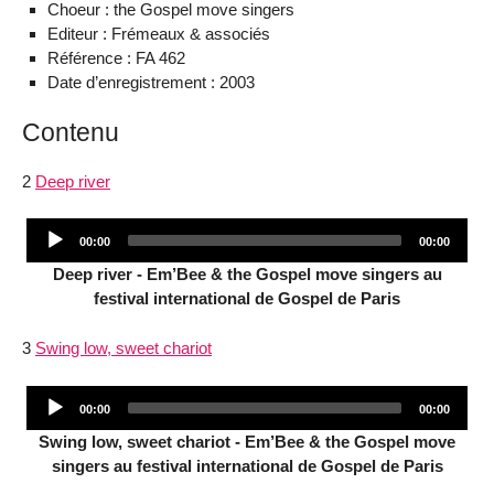
Choeur : the Gospel move singers
Editeur : Frémeaux & associés
Référence : FA 462
Date d’enregistrement : 2003
Contenu
2
Deep river
Audio
Current
Total
00:00
00:00
Player
time
duration
Deep river - Em’Bee & the Gospel move singers au
festival international de Gospel de Paris
3
Swing low, sweet chariot
Audio
Current
Total
00:00
00:00
Player
time
duration
Swing low, sweet chariot - Em’Bee & the Gospel move
singers au festival international de Gospel de Paris