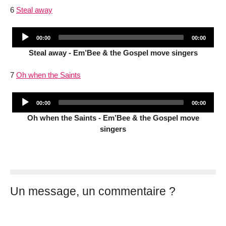
6
Steal away
Audio
Current
Total
00:00
00:00
Player
time
duration
Steal away - Em’Bee & the Gospel move singers
7
Oh when the Saints
Audio
Current
Total
00:00
00:00
Player
time
duration
Oh when the Saints - Em’Bee & the Gospel move
singers
Un message, un commentaire ?