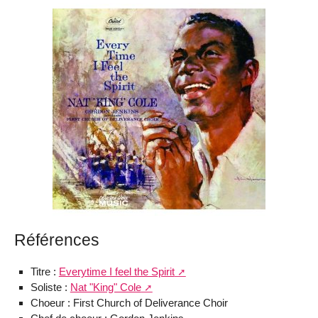
Références
Titre :
Everytime I feel the Spirit
Soliste :
Nat "King" Cole
Choeur : First Church of Deliverance Choir