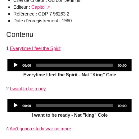
Chef de choeur : Gordon Jenkins
Editeur :
Capitol
Référence : CDP 7 96263 2
Date d’enregistrement : 1960
Contenu
1
Everytime I feel the Spirit
Audio
Current
Total
00:00
00:00
Player
time
duration
Everytime I feel the Spirit - Nat "King" Cole
2
I want to be ready
Audio
Current
Total
00:00
00:00
Player
time
duration
I want to be ready - Nat "king" Cole
4
Ain’t gonna study war no more