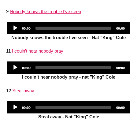
9
Nobody knows the trouble I’ve seen
Audio
Current
Total
00:00
00:00
Player
time
duration
Nobody knows the trouble I’ve seen - Nat "King" Cole
11
I couln’t hear nobody pray
Audio
Current
Total
00:00
00:00
Player
time
duration
I couln’t hear nobody pray - nat "King" Cole
12
Steal away
Audio
Current
Total
00:00
00:00
Player
time
duration
Steal away - Nat "King" Cole