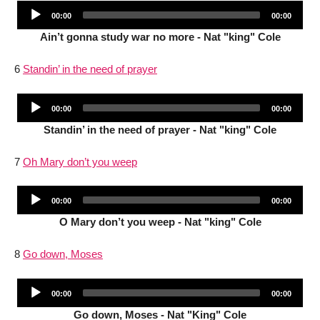
Audio
Current
Total
00:00
00:00
Player
time
duration
Ain’t gonna study war no more - Nat "king" Cole
6
Standin’ in the need of prayer
Audio
Current
Total
00:00
00:00
Player
time
duration
Standin’ in the need of prayer - Nat "king" Cole
7
Oh Mary don’t you weep
Audio
Current
Total
00:00
00:00
Player
time
duration
O Mary don’t you weep - Nat "king" Cole
8
Go down, Moses
Audio
Current
Total
00:00
00:00
Player
time
duration
Go down, Moses - Nat "King" Cole