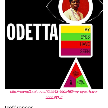
http://redmp3.su/cover/725543-460x460/my-eyes-have-
seen.jpg
Références