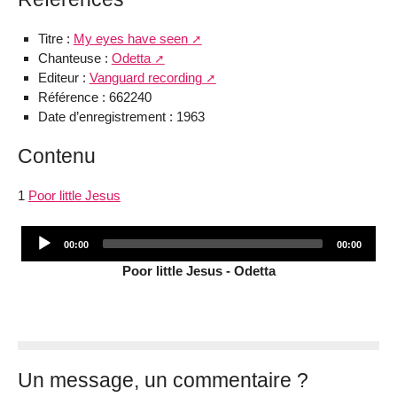
Titre :
My eyes have seen
Chanteuse :
Odetta
Editeur :
Vanguard recording
Référence : 662240
Date d’enregistrement : 1963
Contenu
1
Poor little Jesus
Audio
Current
Total
00:00
00:00
Player
time
duration
Poor little Jesus - Odetta
Un message, un commentaire ?