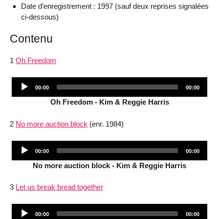
Date d’enregistrement : 1997 (sauf deux reprises signalées
ci-dessous)
Contenu
1
Oh Freedom
Audio
Current
Total
00:00
00:00
Player
time
duration
Oh Freedom - Kim & Reggie Harris
2
No more auction block
(enr. 1984)
Audio
Current
Total
00:00
00:00
Player
time
duration
No more auction block - Kim & Reggie Harris
3
Let us break bread together
Audio
Current
Total
00:00
00:00
time
duration