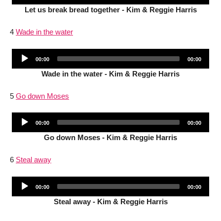
Player
Let us break bread together - Kim & Reggie Harris
4
Wade in the water
Audio
Current
Total
00:00
00:00
Player
time
duration
Wade in the water - Kim & Reggie Harris
5
Go down Moses
Audio
Current
Total
00:00
00:00
Player
time
duration
Go down Moses - Kim & Reggie Harris
6
Steal away
Audio
Current
Total
00:00
00:00
Player
time
duration
Steal away - Kim & Reggie Harris