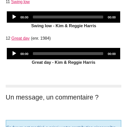
11
Swing low
Audio
Current
Total
00:00
00:00
Player
time
duration
Swing low - Kim & Reggie Harris
12
Great day
(enr. 1984)
Audio
Current
Total
00:00
00:00
Player
time
duration
Great day - Kim & Reggie Harris
Un message, un commentaire ?