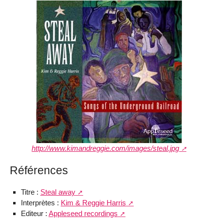
http://www.kimandreggie.com/images/steal.jpg
Références
Titre :
Steal away
Interprètes :
Kim & Reggie Harris
Editeur :
Appleseed recordings