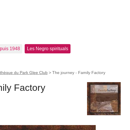
epuis 1948
Les Negro spirituals
othèque du Park Glee Club
>
The journey - Family Factory
ily Factory