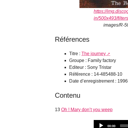
https://img.dis
in/500x493/filters
images/R-5
Références
Titre :
The journey
Groupe : Family factory
Editeur : Sony Tristar
Référence : 14-485488-10
Date d’enregistrement : 1996
Contenu
13
Oh ! Mary don’t you weep
Current
00:00