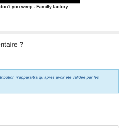
duration
Player
Up/Down
don’t you weep - Familly factory
Arrow
keys
to
increase
or
taire ?
decrease
volume.
ribution n’apparaîtra qu’après avoir été validée par les