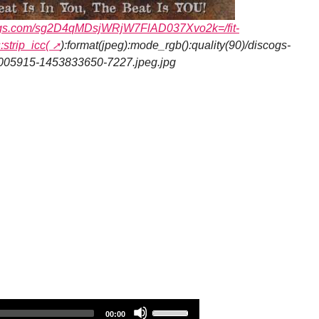
cogs.com/sg2D4qMDsjWRjW7FlAD037Xvo2k=/fit-
:strip_icc(
):format(jpeg):mode_rgb():quality(90)/discogs-
005915-1453833650-7227.jpeg.jpg
Audio
Use
Total
00:00