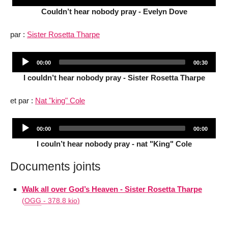
Player
time
duration
Couldn’t hear nobody pray - Evelyn Dove
par :
Sister Rosetta Tharpe
Audio
Current
Total
00:00
00:30
Player
time
duration
I couldn’t hear nobody pray - Sister Rosetta Tharpe
et par :
Nat "king" Cole
Audio
Current
Total
00:00
00:00
Player
time
duration
I couln’t hear nobody pray - nat "King" Cole
Documents joints
Walk all over God’s Heaven - Sister Rosetta Tharpe
(
OGG
-
378.8 kio
)