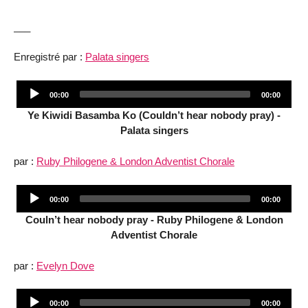
___
Enregistré par :
Palata singers
Audio
Current
Total
00:00
00:00
Player
time
duration
Ye Kiwidi Basamba Ko (Couldn’t hear nobody pray) -
Palata singers
par :
Ruby Philogene & London Adventist Chorale
Audio
Current
Total
00:00
00:00
Player
time
duration
Couln’t hear nobody pray - Ruby Philogene & London
Adventist Chorale
par :
Evelyn Dove
Audio
Current
Total
00:00
00:00