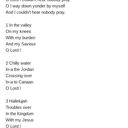
O ! way down yonder by myself
And I couldn’t hear nobody pray.
1 In the valley
On my knees
With my burden
And my Saviour
O Lord !
2 Chilly water
In-a the Jordan
Crossing over
In-a to Canaan
O Lord !
3 Hallelujah
Troubles over
In the Kingdom
With my Jesus
O Lord !