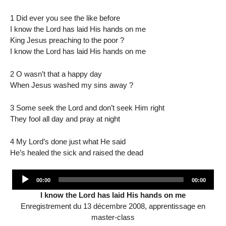
1 Did ever you see the like before
I know the Lord has laid His hands on me
King Jesus preaching to the poor ?
I know the Lord has laid His hands on me
2 O wasn’t that a happy day
When Jesus washed my sins away ?
3 Some seek the Lord and don’t seek Him right
They fool all day and pray at night
4 My Lord’s done just what He said
He’s healed the sick and raised the dead
Audio
Current
Total
00:00
00:00
Player
time
duration
I know the Lord has laid His hands on me
Enregistrement du 13 décembre 2008, apprentissage en
master-class