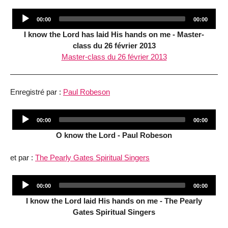
Audio
Current
Total
00:00
00:00
Player
time
duration
I know the Lord has laid His hands on me - Master-
class du 26 février 2013
Master-class du 26 février 2013
Enregistré par :
Paul Robeson
Audio
Current
Total
00:00
00:00
Player
time
duration
O know the Lord - Paul Robeson
et par :
The Pearly Gates Spiritual Singers
Audio
Current
Total
00:00
00:00
Player
time
duration
I know the Lord laid His hands on me - The Pearly
Gates Spiritual Singers