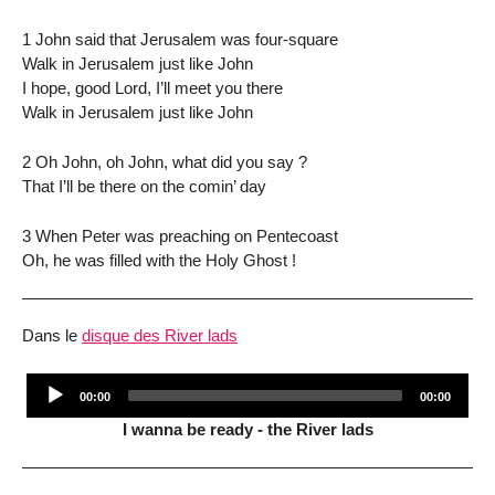
1 John said that Jerusalem was four-square
Walk in Jerusalem just like John
I hope, good Lord, I’ll meet you there
Walk in Jerusalem just like John
2 Oh John, oh John, what did you say ?
That I’ll be there on the comin’ day
3 When Peter was preaching on Pentecoast
Oh, he was filled with the Holy Ghost !
Dans le
disque des River lads
Audio
Current
Total
00:00
00:00
Player
time
duration
I wanna be ready - the River lads