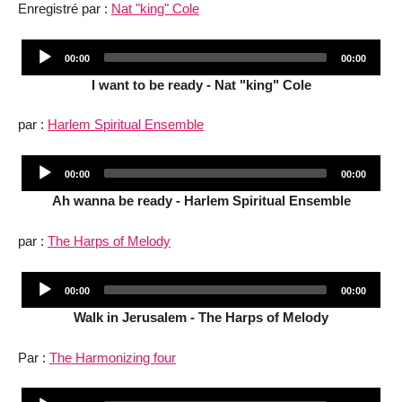
Enregistré par :
Nat "king" Cole
Audio
Current
Total
00:00
00:00
Player
time
duration
I want to be ready - Nat "king" Cole
par :
Harlem Spiritual Ensemble
Audio
Current
Total
00:00
00:00
Player
time
duration
Ah wanna be ready - Harlem Spiritual Ensemble
par :
The Harps of Melody
Audio
Current
Total
00:00
00:00
Player
time
duration
Walk in Jerusalem - The Harps of Melody
Par :
The Harmonizing four
Audio