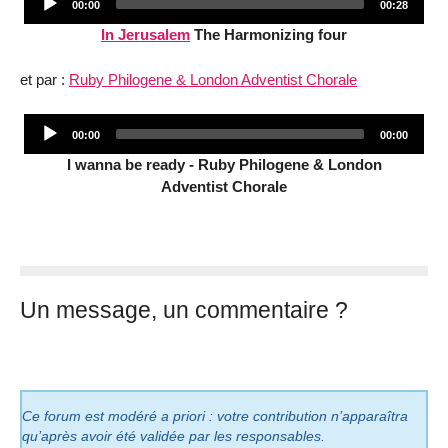
Current
Total
00:00
00:28
Player
time
duration
In Jerusalem
The Harmonizing four
et par :
Ruby Philogene & London Adventist Chorale
Audio
Current
Total
00:00
00:00
Player
time
duration
I wanna be ready - Ruby Philogene & London
Adventist Chorale
Un message, un commentaire ?
Ce forum est modéré a priori : votre contribution n’apparaîtra
qu’après avoir été validée par les responsables.