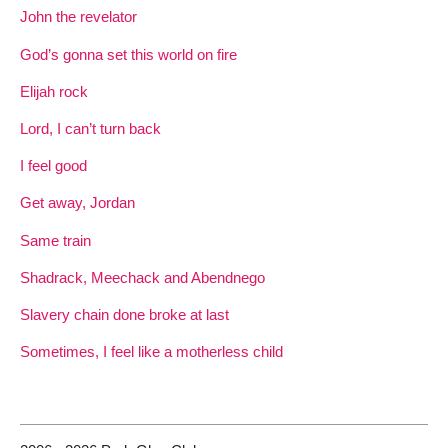
John the revelator
God’s gonna set this world on fire
Elijah rock
Lord, I can’t turn back
I feel good
Get away, Jordan
Same train
Shadrack, Meechack and Abendnego
Slavery chain done broke at last
Sometimes, I feel like a motherless child