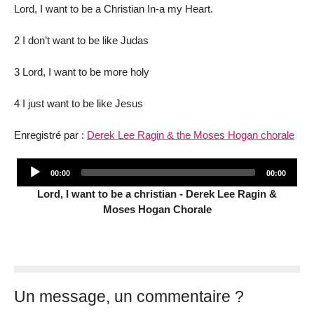
Lord, I want to be a Christian In-a my Heart.
2 I don’t want to be like Judas
3 Lord, I want to be more holy
4 I just want to be like Jesus
Enregistré par :
Derek Lee Ragin & the Moses Hogan chorale
Audio
Current
Total
00:00
00:00
Player
time
duration
Lord, I want to be a christian - Derek Lee Ragin &
Moses Hogan Chorale
Un message, un commentaire ?