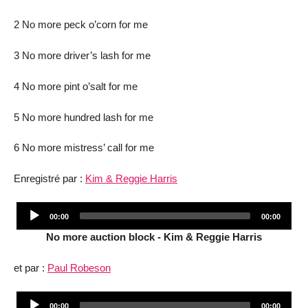
2 No more peck o’corn for me
3 No more driver’s lash for me
4 No more pint o’salt for me
5 No more hundred lash for me
6 No more mistress’ call for me
Enregistré par :
Kim & Reggie Harris
Audio
Current
Total
00:00
00:00
Player
time
duration
No more auction block - Kim & Reggie Harris
et par :
Paul Robeson
Audio
Current
Total
00:00
00:00