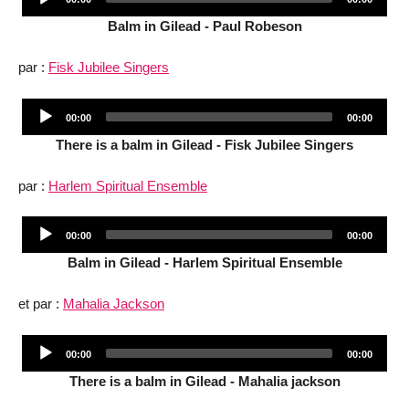
Player
time
duration
Balm in Gilead - Paul Robeson
par :
Fisk Jubilee Singers
Audio
Current
Total
00:00
00:00
Player
time
duration
There is a balm in Gilead - Fisk Jubilee Singers
par :
Harlem Spiritual Ensemble
Audio
Current
Total
00:00
00:00
Player
time
duration
Balm in Gilead - Harlem Spiritual Ensemble
et par :
Mahalia Jackson
Audio
Current
Total
00:00
00:00
Player
time
duration
There is a balm in Gilead - Mahalia jackson