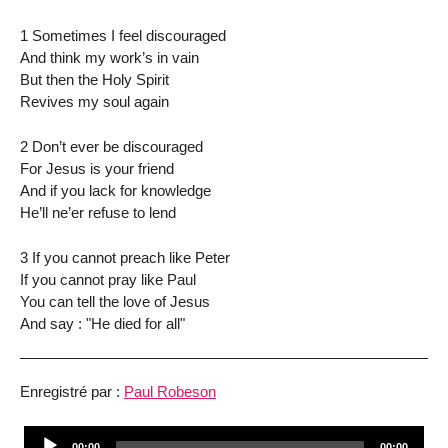
1 Sometimes I feel discouraged
And think my work’s in vain
But then the Holy Spirit
Revives my soul again
2 Don’t ever be discouraged
For Jesus is your friend
And if you lack for knowledge
He’ll ne’er refuse to lend
3 If you cannot preach like Peter
If you cannot pray like Paul
You can tell the love of Jesus
And say : "He died for all"
Enregistré par :
Paul Robeson
Audio
Current
Total
00:00
00:00