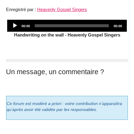
Enregistré par :
Heavenly Gospel Singers
Audio
Current
Total
00:00
00:00
Player
time
duration
Handwriting on the wall - Heavenly Gospel Singers
Un message, un commentaire ?
Ce forum est modéré a priori : votre contribution n’apparaîtra
qu’après avoir été validée par les responsables.