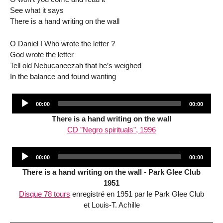
See what it says
There is a hand writing on the wall
O Daniel ! Who wrote the letter ?
God wrote the letter
Tell old Nebucaneezah that he’s weighed
In the balance and found wanting
Audio
Current
Total
00:00
00:00
Player
time
duration
There is a hand writing on the wall
CD "Negro spirituals", 1996
Audio
Current
Total
00:00
00:00
Player
time
duration
There is a hand writing on the wall - Park Glee Club
1951
Disque 78 tours
enregistré en 1951 par le Park Glee Club
et Louis-T. Achille