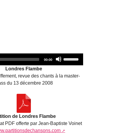
Audio
Use
Total
00:00
duration
Player
Up/Down
Londres Flambe
Arrow
fement, revue des chants à la master-
keys
ass du 13 décembre 2008
to
increase
or
decrease
volume.
tition de Londres Flambe
mat PDF offerte par Jean-Baptiste Voinet
www.partitionsdechansons.com