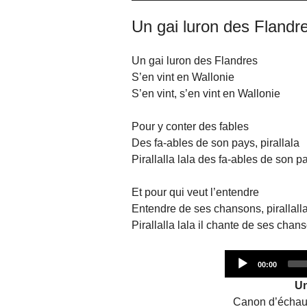
Un gai luron des Flandr
Un gai luron des Flandres
S’en vint en Wallonie
S’en vint, s’en vint en Wallonie
Pour y conter des fables
Des fa-ables de son pays, pirallala
Pirallalla lala des fa-ables de son p
Et pour qui veut l’entendre
Entendre de ses chansons, pirallall
Pirallalla lala il chante de ses chan
Current
00:00
time
Un
Canon d’échauf