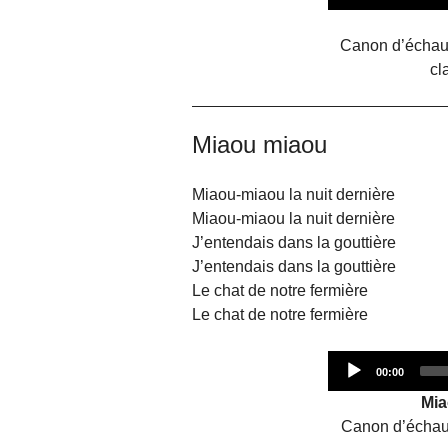
time
Canon d’échauf
cl
Miaou miaou
Miaou-miaou la nuit dernière
Miaou-miaou la nuit dernière
J’entendais dans la gouttière
J’entendais dans la gouttière
Le chat de notre fermière
Le chat de notre fermière
Current
00:00
time
Mia
Canon d’échau