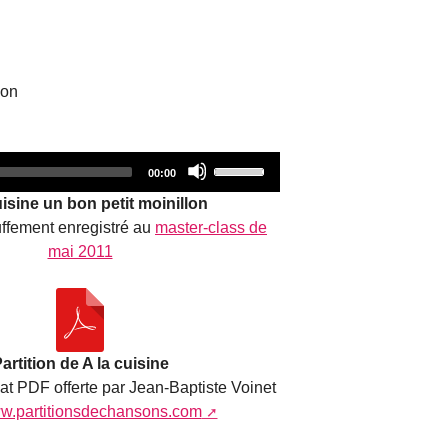
decrease
volume.
lon
Audio
Use
Total
00:00
duration
Player
Up/Down
uisine un bon petit moinillon
Arrow
ffement enregistré au
master-class de
keys
mai 2011
to
increase
or
decrease
volume.
artition de A la cuisine
mat PDF offerte par Jean-Baptiste Voinet
w.partitionsdechansons.com