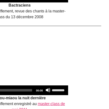
duration
Player
Up/Down
Bactraciens
Arrow
fement, revue des chants à la master-
keys
ass du 13 décembre 2008
to
increase
or
decrease
volume.
Audio
Use
Total
00:00
duration
Player
Up/Down
ou-miaou la nuit dernière
Arrow
ffement enregistré au
master-class de
keys