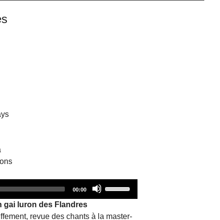
es
ays
a
sons
Audio
Use
Total
00:00
duration
Player
Up/Down
 gai luron des Flandres
Arrow
fement, revue des chants à la master-
keys