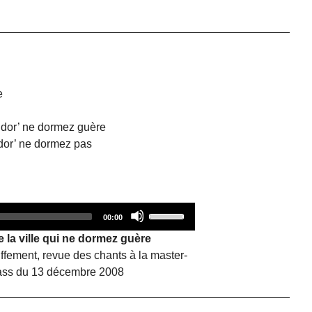
e
 dor’ ne dormez guère
 dor’ ne dormez pas
Audio
Use
Total
00:00
duration
Player
Up/Down
 la ville qui ne dormez guère
Arrow
fement, revue des chants à la master-
keys
ass du 13 décembre 2008
to
increase
or