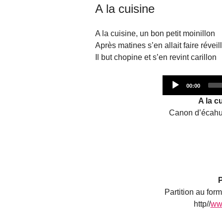
A la cuisine
A la cuisine, un bon petit moinillon
Après matines s’en allait faire réveil
Il but chopine et s’en revint carillon
Current
00:00
time
A la c
Canon d’écahu
P
Partition au for
http//
ww