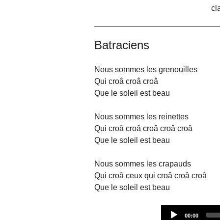
cl
Batraciens
Nous sommes les grenouilles
Qui croâ croâ croâ
Que le soleil est beau
Nous sommes les reinettes
Qui croâ croâ croâ croâ croâ
Que le soleil est beau
Nous sommes les crapauds
Qui croâ ceux qui croâ croâ croâ
Que le soleil est beau
Current
00:00